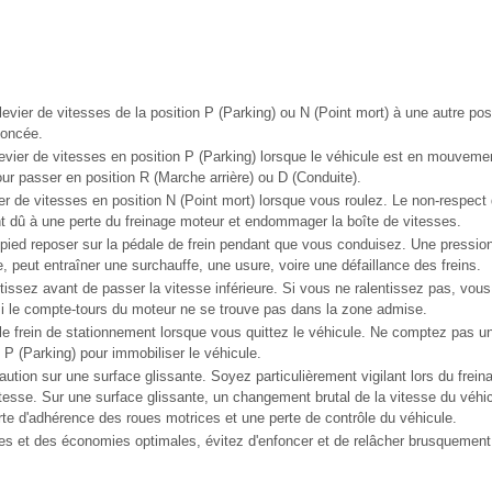
evier de vitesses de la position P (Parking) ou N (Point mort) à une autre pos
foncée.
evier de vitesses en position P (Parking) lorsque le véhicule est en mouvemen
pour passer en position R (Marche arrière) ou D (Conduite).
er de vitesses en position N (Point mort) lorsque vous roulez. Le non-respect
t dû à une perte du freinage moteur et endommager la boîte de vitesses.
 pied reposer sur la pédale de frein pendant que vous conduisez. Une pression
, peut entraîner une surchauffe, une usure, voire une défaillance des freins.
tissez avant de passer la vitesse inférieure. Si vous ne ralentissez pas, vou
 si le compte-tours du moteur ne se trouve pas dans la zone admise.
le frein de stationnement lorsque vous quittez le véhicule. Ne comptez pas u
 P (Parking) pour immobiliser le véhicule.
tion sur une surface glissante. Soyez particulièrement vigilant lors du freina
esse. Sur une surface glissante, un changement brutal de la vitesse du véhi
rte d'adhérence des roues motrices et une perte de contrôle du véhicule.
s et des économies optimales, évitez d'enfoncer et de relâcher brusquement l