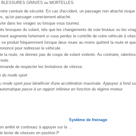
ue de BLESSURES GRAVES ou MORTELLES:
e ceinture de sécurité. En cas d'accident, un passager non attaché risque
les, qu'un passager correctement attaché.
 vite dans les virages ou lorsque vous tournez.
s brusques du volant, tels que les changements de voie brutaux ou les virag
ement augmente fortement si vous perdez le contrôle de votre véhicule à vite
e se produit fréquemment lorsque deux roues au moins quittent la route et qu
rononcé pour redresser le véhicule.
tte la route, ne donnez pas de coups de volant violents. Au contraire, ralentis
route.
ande de respecter les limitations de vitesse.
e du mode sport
u mode sport pour bénéficier d'une accélération maximale. Appuyez à fond su
 automatique passe à un rapport inférieur en fonction du régime moteur.
Système de freinage
en arrêté et continuez à appuyer sur la
...
le levier de vitesses en position P