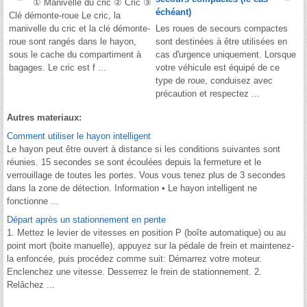
① Manivelle du cric ② Cric ③
échéant)
Clé démonte-roue Le cric, la
manivelle du cric et la clé démonte-
Les roues de secours compactes
roue sont rangés dans le hayon,
sont destinées à être utilisées en
sous le cache du compartiment à
cas d'urgence uniquement. Lorsque
bagages. Le cric est f ...
votre véhicule est équipé de ce
type de roue, conduisez avec
précaution et respectez ...
Autres materiaux:
Comment utiliser le hayon intelligent
Le hayon peut être ouvert à distance si les conditions suivantes sont
réunies. 15 secondes se sont écoulées depuis la fermeture et le
verrouillage de toutes les portes. Vous vous tenez plus de 3 secondes
dans la zone de détection. Information • Le hayon intelligent ne
fonctionne ...
Départ après un stationnement en pente
1. Mettez le levier de vitesses en position P (boîte automatique) ou au
point mort (boite manuelle), appuyez sur la pédale de frein et maintenez-
la enfoncée, puis procédez comme suit: Démarrez votre moteur.
Enclenchez une vitesse. Desserrez le frein de stationnement. 2.
Relâchez ...