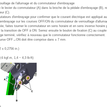
rrouillage de l'allumage et du commutateur d'embrayage
é le levier du commutateur (A) dans la broche de la pédale d'embrayage (B), r
eur (C).
tateurs d'embrayage pour confirmer que le courant électrique est appliqué a
d'embrayage sur les courses OFF/ON du commutateur de verrouillage d'allumag
xée, faites tourner le commutateur en sens horaire et en sens inverse horaire p
 la transition de OFF à ON. Serrez ensuite le boulon de fixation (C) au couple 
age terminé, vérifiez à nouveau que le commutateur fonctionne correctement.
ourse OFF→ON doit être comprise dans ± 7 mm.
:
 ± 0,2756 in.)
,6 kgf.m, 1,4 ~ 4,3 lb-ft)