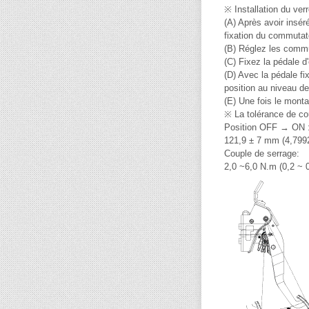
※ Installation du ve
(A) Après avoir insér
fixation du commutat
(B) Réglez les commu
(C) Fixez la pédale 
(D) Avec la pédale fi
position au niveau de
(E) Une fois le mont
※ La tolérance de c
Position OFF → ON 
121,9 ± 7 mm (4,7992
Couple de serrage:
2,0 ~6,0 N.m (0,2 ~ 0