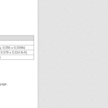
g, 0,056 ± 0,034lb)
0,579 ± 0,014 lb-ft)
)
ayage.