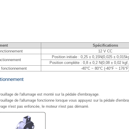
ment
Spécifications
onctionnement
12 V CC
Position initiale : 0,25 ± 0,15N(0,025 ± 0,015k
nctionnement
Position complète : 0,8 ± 0,2 N(0,08 ± 0,02 kgf, 
 fonctionnement
-40°C ~ 80°C (-40°F ~ 176°F
ctionnement
rouillage de l'allumage est monté sur la pédale d'embrayage.
rouillage de l'allumage fonctionne lorsque vous appuyez sur la pédale d'embr
yage n'est pas enfoncée, le moteur n'est pas démarré.