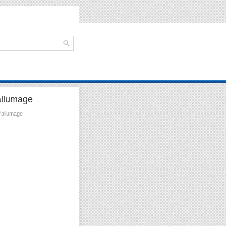
allumage
′allumage