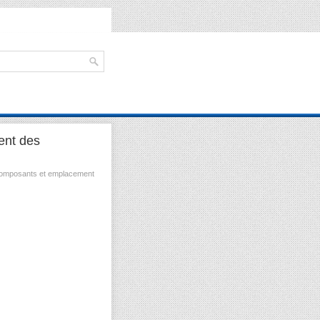
ent des
omposants et emplacement