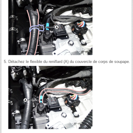
5.
Détachez le flexible du reniflard (A) du couvercle de corps de soupape.