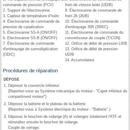
commande de pression (PCV)
frein de vitesse lente (UD/B)
2. Support de l'électrovanne
9. Électrovanne de commande de
3. Capteur de température d’huile
frein 26 (26/B)
4. Électrovanne de commande de
10. Électrovanne de commande
pression de canalisation
d'embrayage 35R (35R/C)
5. Électrovanne SS-A (ON/OFF)
11. Électrovanne de commande du
6. Electrovanne SS-B (ON/OFF)
convertisseur de couple (T/CON)
7. Électrovanne de commande
12. Orifice de débit de pression LR/B
d'embrayage de surmultiplication
13. Orifice de débit de pression
(OD/C)
UD/B
14. Accumulateur
Procédures de réparation
DÉPOSE
1.
Déposez le couvercle inférieur.
(Reportez-vous au Système mécanique du moteur - "Capot inférieur du
compartiment moteur")
2.
Déposez la batterie et le plateau de la batterie.
(Reportez-vous à Système électrique du moteur - "Batterie".)
3.
Déposez le bouchon de vidange (A) et vidangez totalement l'ATF et
réinstallez ensuite le bouchon de vidange.
Couple de serrage: