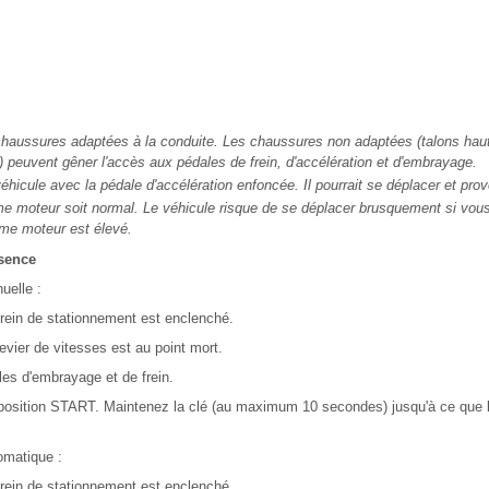
chaussures adaptées à la conduite. Les chaussures non adaptées (talons hau
) peuvent gêner l'accès aux pédales de frein, d'accélération et d'embrayage.
hicule avec la pédale d'accélération enfoncée. Il pourrait se déplacer et pro
me moteur soit normal. Le véhicule risque de se déplacer brusquement si vous
gime moteur est élevé.
sence
uelle :
frein de stationnement est enclenché.
evier de vitesses est au point mort.
les d'embrayage et de frein.
 position START. Maintenez la clé (au maximum 10 secondes) jusqu'à ce que 
omatique :
frein de stationnement est enclenché.