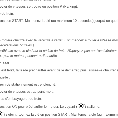
evier de vitesses se trouve en position P (Parking).
 de frein.
 position START. Maintenez la clé (au maximum 10 secondes) jusqu'à ce que 
e moteur chauffe avec le véhicule à l'arrêt. Commencez à rouler à vitesse mod
décélérations brutales.)
véhicule avec le pied sur la pédale de frein. N'appuyez pas sur l'accélérateu
ez pas le moteur pendant qu'il chauffe.
diesel
est froid, faites-le préchauffer avant de le démarrer, puis laissez-le chauffer 
uelle :
frein de stationnement est enclenché.
evier de vitesses est au point mort.
les d'embrayage et de frein.
position ON pour préchauffer le moteur. Le voyant (
) s'allume.
) s'éteint, tournez la clé en position START. Maintenez la clé (au maximu