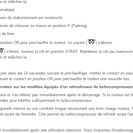
 et relâchez-la.
omatique :
frein de stationnement est enclenché.
evier de vitesses se trouve en position P (Parking).
 de frein.
position ON pour préchauffer le moteur. Le voyant (
) s'allume.
) s'éteint, tournez la clé en position START. Maintenez la clé (au maximu
 et relâchez-la.
 pas dans les 10 secondes suivant le préchauffage, mettez le contact en pos
ite le contact en position ON pour préchauffer le moteur une nouvelle fois.
 moteur sur les modèles équipés d'un refroidisseur de turbocompresseur
eur et n'accélérez pas immédiatement après le démarrage. Si le moteur est fro
ndes pour lubrifier suffisamment le turbocompresseur.
grande vitesse ou une conduite longue nécessitant une forte charge moteur, f
ute avant de l'éteindre. Cela permet au turbocompresseur de refroidir avant l'ar
 immédiatement après une utilisation intensive. Vous risqueriez d'endomma