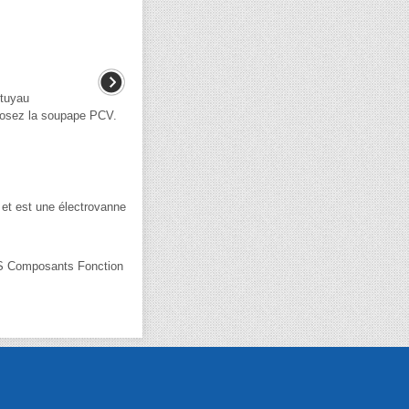
 tuyau
posez la soupape PCV.
 et est une électrovanne
omposants Fonction