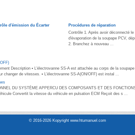
rôle d′émission du Écarter
Procédures de réparation
Contrôle 1. Après avoir déconnecté le
d'évaporation de la soupape PCV, dé
2. Branchez à nouveau ...
/OFF)
nement Description • L'électrovanne SS-A est attachée au corps de la soupape
pour changer de vitesses. • L'électrovanne SS-A(ON/OFF) est instal ...
ues
NNEL DU SYSTÈME APPERCU DES COMPOSANTS ET DES FONCTIONS C
hicule Convertit la vitesse du véhicule en pulsation ECM Reçoit des s ...
© 2016-2026 Kopyright www.htumanuel.com