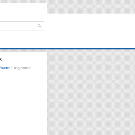
s
Écarter
/ Diagrammes