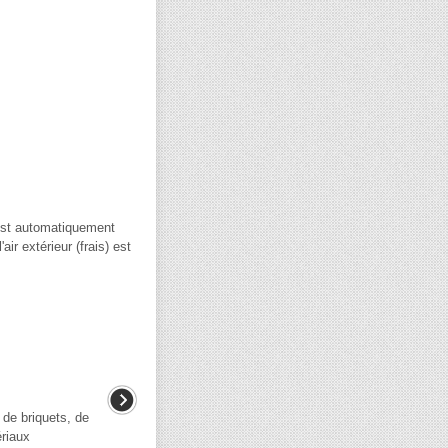
) est automatiquement
air extérieur (frais) est
e briquets, de
ériaux