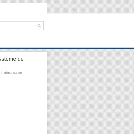
système de
e climatisation