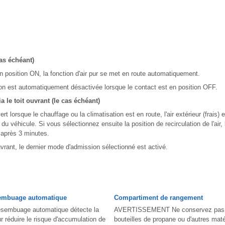
as échéant)
n position ON, la fonction d'air pur se met en route automatiquement.
tion est automatiquement désactivée lorsque le contact est en position OFF.
ia le toit ouvrant (le cas échéant)
vert lorsque le chauffage ou la climatisation est en route, l'air extérieur (frais
n du véhicule. Si vous sélectionnez ensuite la position de recirculation de l'air, l'
 après 3 minutes.
uvrant, le dernier mode d'admission sélectionné est activé.
embuage automatique
Compartiment de rangement
sembuage automatique détecte la
AVERTISSEMENT Ne conservez pas d
r réduire le risque d'accumulation de
bouteilles de propane ou d'autres mat