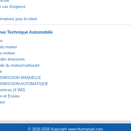
hicule
n cas d'urgence
rmations pour le client
ue Technique Automobile
es
du moteur
du moteur
 des émissions
e du moteur/carburant
e
NSMISSION MANUELLE
NSMISSION AUTOMATIQUE
otrices (4 WD)
n et Essieu
ion
© 2016-2026 Kopyright www.htumanuel.com