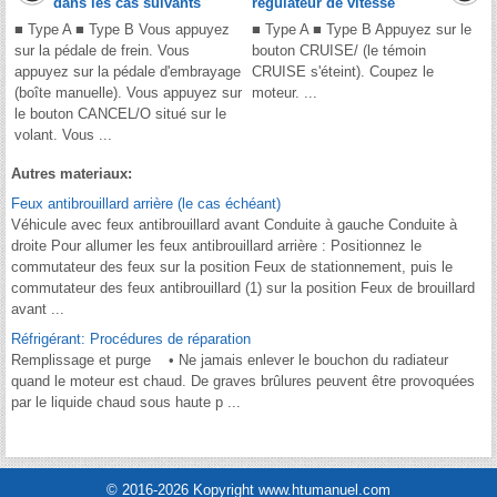
dans les cas suivants
régulateur de vitesse
■ Type A ■ Type B Vous appuyez
■ Type A ■ Type B Appuyez sur le
sur la pédale de frein. Vous
bouton CRUISE/ (le témoin
appuyez sur la pédale d'embrayage
CRUISE s'éteint). Coupez le
(boîte manuelle). Vous appuyez sur
moteur. ...
le bouton CANCEL/O situé sur le
volant. Vous ...
Autres materiaux:
Feux antibrouillard arrière (le cas échéant)
Véhicule avec feux antibrouillard avant Conduite à gauche Conduite à
droite Pour allumer les feux antibrouillard arrière : Positionnez le
commutateur des feux sur la position Feux de stationnement, puis le
commutateur des feux antibrouillard (1) sur la position Feux de brouillard
avant ...
Réfrigérant: Procédures de réparation
Remplissage et purge • Ne jamais enlever le bouchon du radiateur
quand le moteur est chaud. De graves brûlures peuvent être provoquées
par le liquide chaud sous haute p ...
© 2016-2026 Kopyright www.htumanuel.com