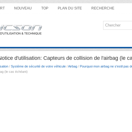
RT
NOUVEAU
TOP
PLAN DU SITE
RECHERCHE
ice d'utilisation: Capteurs de collision de l'airbag (le 
sation
/
Système de sécurité de votre véhicule
/
Airbag
/
Pourquoi mon airbag ne s'estil pas dé
bag (le cas échéant)