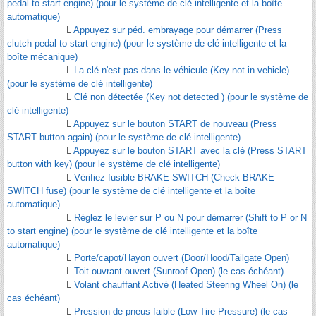
pedal to start engine) (pour le système de clé intelligente et la boîte
automatique)
L
Appuyez sur péd. embrayage pour démarrer (Press
clutch pedal to start engine) (pour le système de clé intelligente et la
boîte mécanique)
L
La clé n'est pas dans le véhicule (Key not in vehicle)
(pour le système de clé intelligente)
L
Clé non détectée (Key not detected ) (pour le système de
clé intelligente)
L
Appuyez sur le bouton START de nouveau (Press
START button again) (pour le système de clé intelligente)
L
Appuyez sur le bouton START avec la clé (Press START
button with key) (pour le système de clé intelligente)
L
Vérifiez fusible BRAKE SWITCH (Check BRAKE
SWITCH fuse) (pour le système de clé intelligente et la boîte
automatique)
L
Réglez le levier sur P ou N pour démarrer (Shift to P or N
to start engine) (pour le système de clé intelligente et la boîte
automatique)
L
Porte/capot/Hayon ouvert (Door/Hood/Tailgate Open)
L
Toit ouvrant ouvert (Sunroof Open) (le cas échéant)
L
Volant chauffant Activé (Heated Steering Wheel On) (le
cas échéant)
L
Pression de pneus faible (Low Tire Pressure) (le cas