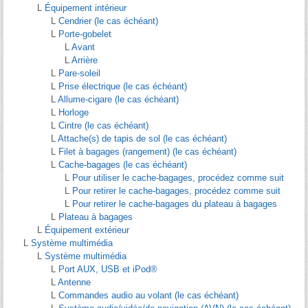
L
Équipement intérieur
L
Cendrier (le cas échéant)
L
Porte-gobelet
L
Avant
L
Arrière
L
Pare-soleil
L
Prise électrique (le cas échéant)
L
Allume-cigare (le cas échéant)
L
Horloge
L
Cintre (le cas échéant)
L
Attache(s) de tapis de sol (le cas échéant)
L
Filet à bagages (rangement) (le cas échéant)
L
Cache-bagages (le cas échéant)
L
Pour utiliser le cache-bagages, procédez comme suit
L
Pour retirer le cache-bagages, procédez comme suit
L
Pour retirer le cache-bagages du plateau à bagages
L
Plateau à bagages
L
Équipement extérieur
L
Système multimédia
L
Système multimédia
L
Port AUX, USB et iPod®
L
Antenne
L
Commandes audio au volant (le cas échéant)