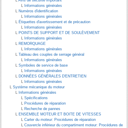
L
Avis de sécurité important
L
Informations générales
L
Numéros d'identification
L
Informations générales
L
Étiquettes d'avertissement et de précaution
L
Informations générales
L
POINTS DE SUPPORT ET DE SOULÈVEMENT
L
Informations générales
L
REMORQUAGE
L
Informations générales
L
Tableau des couples de serrage général
L
Informations générales
L
Symboles de service de base
L
Informations générales
L
DONNÉES GÉNÉRALES D′ENTRETIEN
L
Informations générales
L
Système mécanique du moteur
L
Informations générales
L
Spécifications
L
Procédures de réparation
L
Recherche de pannes
L
ENSEMBLE MOTEUR ET BOITE DE VITESSES
L
Carter du moteur: Procédures de réparation
L
Couvercle inférieur du compartiment moteur: Procédures de