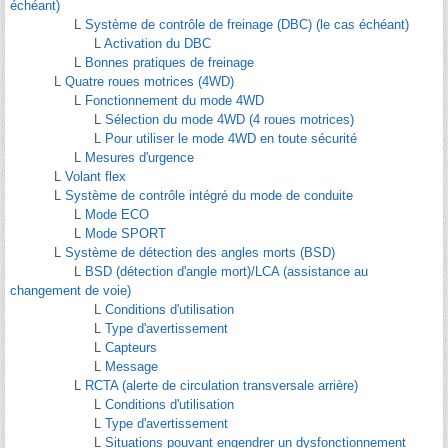
échéant)
L
Système de contrôle de freinage (DBC) (le cas échéant)
L
Activation du DBC
L
Bonnes pratiques de freinage
L
Quatre roues motrices (4WD)
L
Fonctionnement du mode 4WD
L
Sélection du mode 4WD (4 roues motrices)
L
Pour utiliser le mode 4WD en toute sécurité
L
Mesures d'urgence
L
Volant flex
L
Système de contrôle intégré du mode de conduite
L
Mode ECO
L
Mode SPORT
L
Système de détection des angles morts (BSD)
L
BSD (détection d'angle mort)/LCA (assistance au
changement de voie)
L
Conditions d'utilisation
L
Type d'avertissement
L
Capteurs
L
Message
L
RCTA (alerte de circulation transversale arrière)
L
Conditions d'utilisation
L
Type d'avertissement
L
Situations pouvant engendrer un dysfonctionnement