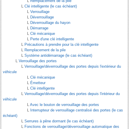
L
Remplacement de la pile
L
Clé intelligente (le cas échéant)
L
Verrouillage
L
Déverrouillage
L
Déverrouillage du hayon
L
Démarrage
L
Clé mécanique
L
Perte d'une clé intelligente
L
Précautions à prendre pour la clé intelligente
L
Remplacement de la pile
L
Système antidémarrage (le cas échéant)
L
Verrouillage des portes
L
Verrouillage/déverrouillage des portes depuis l'extérieur du
véhicule
L
Clé mécanique
L
Émetteur
L
Clé intelligente
L
Verrouillage/déverrouillage des portes depuis l'intérieur du
véhicule
L
Avec le bouton de verrouillage des portes
L
Interrupteur de verrouillage centralisé des portes (le cas
échéant)
L
Serrures à pêne dormant (le cas échéant)
L
Fonctions de verrouillage/déverrouillage automatique des