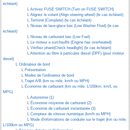
échéant)
L
Activez FUSE SWITCH (Turn on FUSE SWITCH)
L
Alignez le volant (Align steering wheel) (le cas échéant)
L
Terminé (Complete) (le cas échéant)
L
Niveau de lave-glace bas (Low Washer Fluid) (le cas
échéant)
L
Niveau de carburant bas (Low Fuel)
L
Le moteur a surchauffé (Engine has overheated)
L
Vérifiez phare(Check headlight) (le cas échéant)
L
Attention au filtre à particules diesel (DPF) (pour moteur
diesel)
L
Ordinateur de bord
L
Présentation
L
Modes de l'ordinateur de bord
L
Trajet A/B (km ou mile, km/h ou MPH)
L
Économie de carburant (km ou mile, L/100km, km/L ou
MPG)
L
Autonomie (1)
L
Économie moyenne de carburant (2)
L
Économie de carburant instantanée (3)
L
Compteur de vitesse numérique (km/h ou MPH)
L
Mode d'informations de conduite sur le trajet (km ou mile,
L/100km ou MPG)