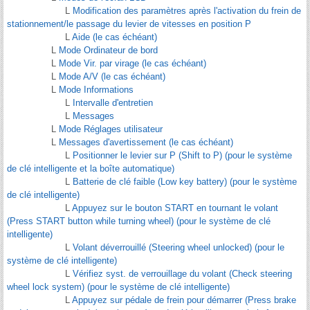
L
Modification des paramètres après l'activation du frein de
stationnement/le passage du levier de vitesses en position P
L
Aide (le cas échéant)
L
Mode Ordinateur de bord
L
Mode Vir. par virage (le cas échéant)
L
Mode A/V (le cas échéant)
L
Mode Informations
L
Intervalle d'entretien
L
Messages
L
Mode Réglages utilisateur
L
Messages d'avertissement (le cas échéant)
L
Positionner le levier sur P (Shift to P) (pour le système
de clé intelligente et la boîte automatique)
L
Batterie de clé faible (Low key battery) (pour le système
de clé intelligente)
L
Appuyez sur le bouton START en tournant le volant
(Press START button while turning wheel) (pour le système de clé
intelligente)
L
Volant déverrouillé (Steering wheel unlocked) (pour le
système de clé intelligente)
L
Vérifiez syst. de verrouillage du volant (Check steering
wheel lock system) (pour le système de clé intelligente)
L
Appuyez sur pédale de frein pour démarrer (Press brake