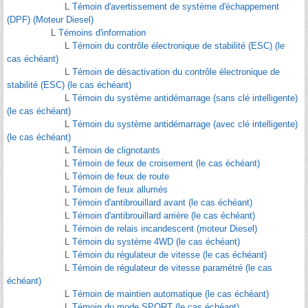
L
Témoin d'avertissement de système d'échappement
(DPF) (Moteur Diesel)
L
Témoins d'information
L
Témoin du contrôle électronique de stabilité (ESC) (le
cas échéant)
L
Témoin de désactivation du contrôle électronique de
stabilité (ESC) (le cas échéant)
L
Témoin du système antidémarrage (sans clé intelligente)
(le cas échéant)
L
Témoin du système antidémarrage (avec clé intelligente)
(le cas échéant)
L
Témoin de clignotants
L
Témoin de feux de croisement (le cas échéant)
L
Témoin de feux de route
L
Témoin de feux allumés
L
Témoin d'antibrouillard avant (le cas échéant)
L
Témoin d'antibrouillard arrière (le cas échéant)
L
Témoin de relais incandescent (moteur Diesel)
L
Témoin du système 4WD (le cas échéant)
L
Témoin du régulateur de vitesse (le cas échéant)
L
Témoin de régulateur de vitesse paramétré (le cas
échéant)
L
Témoin de maintien automatique (le cas échéant)
L
Témoin du mode SPORT (le cas échéant)