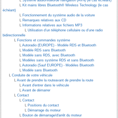
L
Système audio/vidéo/de navigation (AVN) (le cas échéant)
L
Kit mains libres Bluetooth® Wireless Technology (le cas
échéant)
L
Fonctionnement du système audio de la voiture
L
Remarques relatives aux CD
L
Informations relatives aux fichiers MP3
L
Utilisation d’un téléphone cellulaire ou d’une radio
bidirectionnelle
L
Fonctions et commandes système
L
Autoradio (EUROPE) - Modèle RDS et Bluetooth
L
Modèle RDS sans Bluetooth
L
Modèle sans RDS, avec Bluetooth
L
Modèles sans système RDS et sans Bluetooth
L
Autoradio (Sauf EUROPE) - Modèles Bluetooth
L
Modèle sans Bluetooth
L
Conduite de votre véhicule
L
Avant de prendre la routeavant de prendre la route
L
Avant d'entrer dans le véhicule
L
Avant de démarrer
L
Contact
L
Contact
L
Positions du contact
L
Démarrage du moteur
L
Bouton de démarrage/d'arrêt du moteur