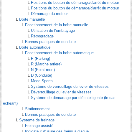
L
Positions du bouton de démarrage/d'arrêt du moteur
L
Positions du bouton de démarrage/d'arrêt du moteur
L
Démarrage du moteur
L
Boîte manuelle
L
Fonctionnement de la boîte manuelle
L
Utilisation de l’embrayage
L
Rétrogradage
L
Bonnes pratiques de conduite
L
Boîte automatique
L
Fonctionnement de la boîte automatique
L
P (Parking)
L
R (Marche arrière)
L
N (Point mort)
L
D (Conduite)
L
Mode Sports
L
Système de verrouillage du levier de vitesses
L
Déverrouillage du levier de vitesses
L
Système de démarrage par clé intelligente (le cas
échéant)
L
Stationnement
L
Bonnes pratiques de conduite
L
Système de freinage
L
Freinage assisté
L
Indicateur d'usure des freins à disque