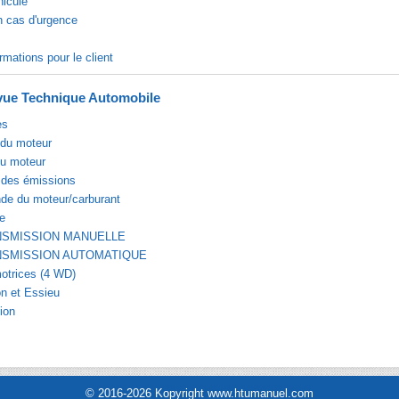
hicule
n cas d'urgence
rmations pour le client
ue Technique Automobile
es
du moteur
du moteur
 des émissions
e du moteur/carburant
e
NSMISSION MANUELLE
NSMISSION AUTOMATIQUE
otrices (4 WD)
n et Essieu
ion
© 2016-2026 Kopyright www.htumanuel.com