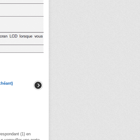
chéant)
respondant (1) en
r verrouiller une porte,