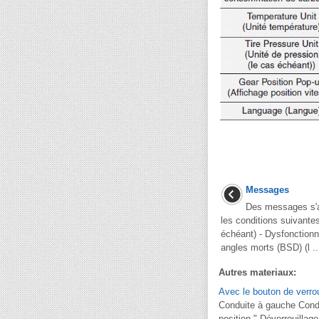
Messages
Des messages s'a
les conditions suivantes
échéant) - Dysfonction
angles morts (BSD) (l ..
Autres materiaux:
Avec le bouton de verrou
Conduite à gauche Condui
position " Déverrouillage