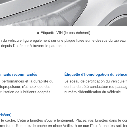
■ Etiquette VIN (le cas échéant)
on du véhicule figure également sur une plaque fixée sur le dessus du tablea
e depuis l'extérieur à travers le pare-brise.
brifiants recommandés
Étiquette d'homologation du véhicu
 performances et la durabilité du
Le sceau de certification du véhicule 
opropulseur, n'utilisez que des
central du côté conducteur (ou passag
utilisation de lubrifiants adaptés
numéro d'identification du véhicule. ...
échéant)
le cache. L'étui à lunettes s'ouvre lentement. Placez vos lunettes dans le c
ermeture : Remettez le cache en place.Veillez à ce que l'étui à lunettes soit f