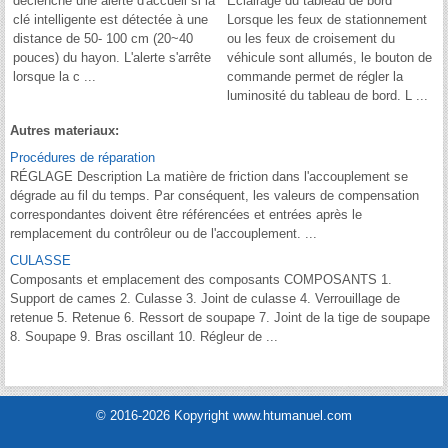
déclenche une alerte d'accueil si la
Éclairage du tableau de bord
clé intelligente est détectée à une
Lorsque les feux de stationnement
distance de 50- 100 cm (20~40
ou les feux de croisement du
pouces) du hayon. L'alerte s'arrête
véhicule sont allumés, le bouton de
lorsque la c ...
commande permet de régler la
luminosité du tableau de bord. L ...
Autres materiaux:
Procédures de réparation
RÉGLAGE Description La matière de friction dans l'accouplement se
dégrade au fil du temps. Par conséquent, les valeurs de compensation
correspondantes doivent être référencées et entrées après le
remplacement du contrôleur ou de l'accouplement. ...
CULASSE
Composants et emplacement des composants COMPOSANTS 1.
Support de cames 2. Culasse 3. Joint de culasse 4. Verrouillage de
retenue 5. Retenue 6. Ressort de soupape 7. Joint de la tige de soupape
8. Soupape 9. Bras oscillant 10. Régleur de ...
© 2016-2026 Kopyright www.htumanuel.com