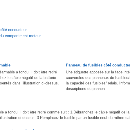
côté conducteur
 du compartiment moteur
rmable
Panneau de fusibles côté conducte
éarmable a fondu, il doit être retiré
Une étiquette apposée sur la face inté
ez le câble négatif de la batterie.
couvercles des panneaux de fusibles/r
sentés dans l'illustration ci-dessus.
la capacité des fusibles/ relais. Infor
descriptions du pannea ...
le a fondu, il doit être retiré comme suit : 1.Débranchez le câble négatif de la 
illustration ci-dessus. 3.Remplacez le fusible par un fusible neuf du même cal
.