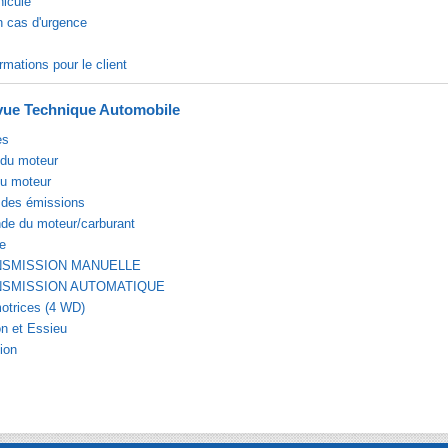
hicule
n cas d'urgence
rmations pour le client
ue Technique Automobile
es
du moteur
du moteur
 des émissions
e du moteur/carburant
e
NSMISSION MANUELLE
NSMISSION AUTOMATIQUE
otrices (4 WD)
n et Essieu
ion