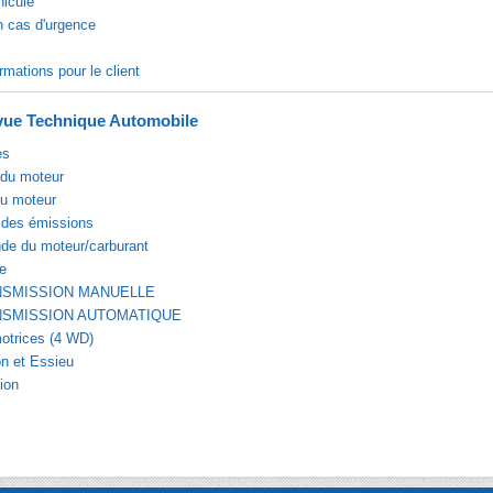
hicule
n cas d'urgence
rmations pour le client
ue Technique Automobile
es
du moteur
du moteur
 des émissions
e du moteur/carburant
e
NSMISSION MANUELLE
NSMISSION AUTOMATIQUE
otrices (4 WD)
n et Essieu
ion