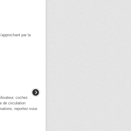
'approchant par la
ilisateur, cochez
te de circulation
rmations, reportez-vous