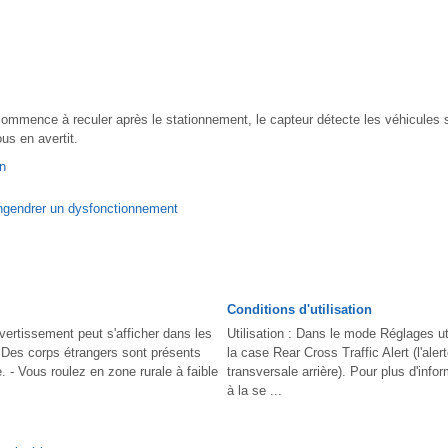
commence à reculer après le stationnement, le capteur détecte les véhicules s
us en avertit.
on
ngendrer un dysfonctionnement
Conditions d'utilisation
ertissement peut s'afficher dans les
Utilisation : Dans le mode Réglages ut
- Des corps étrangers sont présents
la case Rear Cross Traffic Alert (l'aler
e. - Vous roulez en zone rurale à faible
transversale arrière). Pour plus d'info
à la se ...