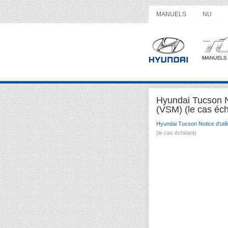
MANUELS
NU
Hyundai Tucson No
(VSM) (le cas éc
Hyundai Tucson Notice d'utili
(le cas échéant)