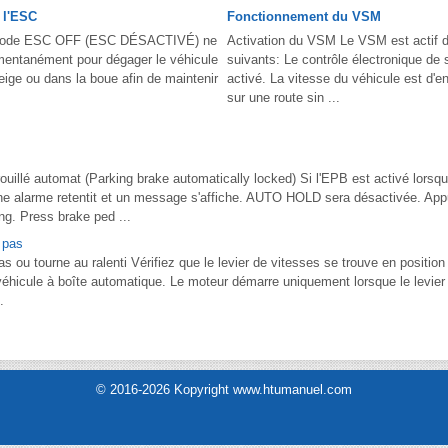
 l'ESC
Fonctionnement du VSM
 mode ESC OFF (ESC DÉSACTIVÉ) ne
Activation du VSM Le VSM est actif 
omentanément pour dégager le véhicule
suivants: Le contrôle électronique de s
neige ou dans la boue afin de maintenir
activé. La vitesse du véhicule est d'
sur une route sin ...
ouillé automat (Parking brake automatically locked) Si l'EPB est activé lorsqu
une alarme retentit et un message s'affiche. AUTO HOLD sera désactivée. App
g. Press brake ped ...
 pas
as ou tourne au ralenti Vérifiez que le levier de vitesses se trouve en positio
un véhicule à boîte automatique. Le moteur démarre uniquement lorsque le levie
.
© 2016-2026 Kopyright www.htumanuel.com