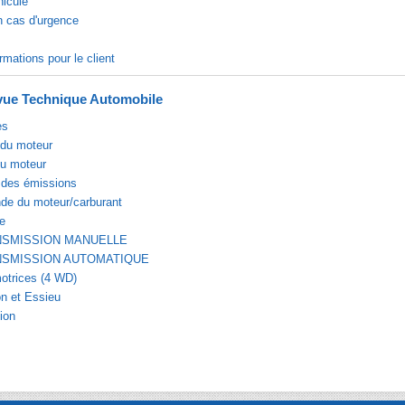
hicule
n cas d'urgence
rmations pour le client
ue Technique Automobile
es
du moteur
du moteur
 des émissions
e du moteur/carburant
e
NSMISSION MANUELLE
NSMISSION AUTOMATIQUE
otrices (4 WD)
n et Essieu
ion