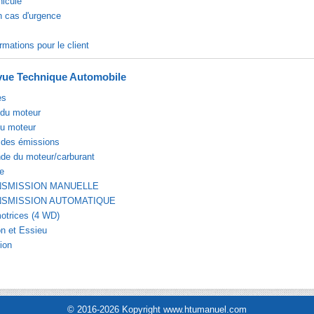
hicule
n cas d'urgence
rmations pour le client
ue Technique Automobile
es
du moteur
du moteur
 des émissions
e du moteur/carburant
e
NSMISSION MANUELLE
NSMISSION AUTOMATIQUE
otrices (4 WD)
n et Essieu
ion
© 2016-2026 Kopyright www.htumanuel.com