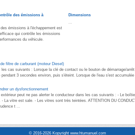
ontrôle des émissions à
Dimensions
...
 des émissions à l'échappement est
fficace qui contrôle les émissions
performances du véhicule.
e filtre de carburant (moteur Diesel)
 les cas suivants : Lorsque la clé de contact ou le bouton de démarrage/arrêt
me pendant 3 secondes environ, puis s'éteint. Lorsque de l'eau s'est accumulée d
endrer un dysfonctionnement
extérieur peut ne pas alerter le conducteur dans les cas suivants : - Le boîtie
 - La vitre est sale. - Les vitres sont très teintées. ATTENTION DU COND
rudence t ...
© 2016-2026 Kopyright www.htumanuel.com