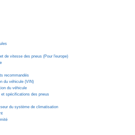
ules
et de vitesse des pneus (Pour l'europe)
le
ants recommandés
on du véhicule (VIN)
tion du véhicule
 et spécifications des pneus
seur du système de climatisation
nt
rmité