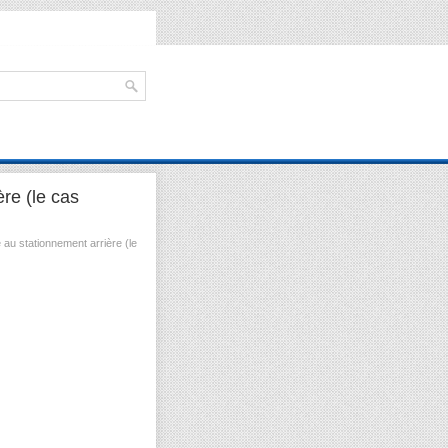
re (le cas
 au stationnement arrière (le