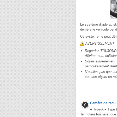
Le système d'aide au sta
derrière le véhicule pen
Ce système ne peut déte
AVERTISSEMENT
Regardez TOUJOURS au
d'éviter toute collisio
Soyez extrêmement vig
particulièrement d'en
N'oubliez pas que cer
certains objets en rai
Caméra de recul 
■ Type A ■ Type B
le moteur tourne et que 