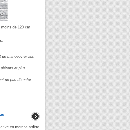
 à moins de 120 cm
s.
t de manoeuvrer afin
 piétons et plus
ent ne pas détecter
 au
active en marche arrière