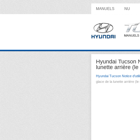
MANUELS
NU
Hyundai Tucson No
lunette arrière (l
Hyundai Tucson Notice d'utili
glace de la lunette arrière (l