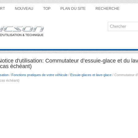
RT
NOUVEAU
TOP
PLAN DU SITE
RECHERCHE
tice d'utilisation: Commutateur d’essuie-glace et du lav
e cas échéant)
sation
/
Fonctions pratiques de votre véhicule
/
Essuie-glaces et lave-glace
/ Commutateur d’e
e cas échéant)