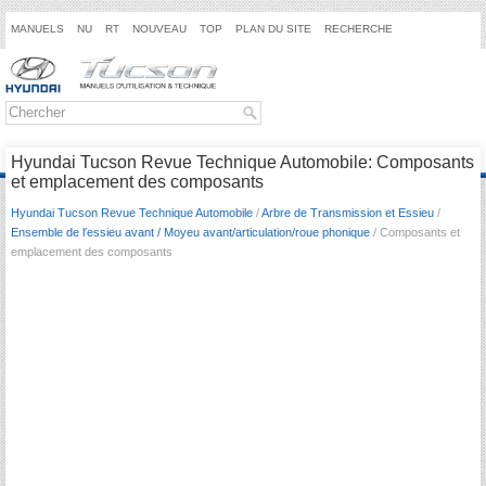
MANUELS
NU
RT
NOUVEAU
TOP
PLAN DU SITE
RECHERCHE
Hyundai Tucson Revue Technique Automobile: Composants
et emplacement des composants
Hyundai Tucson Revue Technique Automobile
/
Arbre de Transmission et Essieu
/
Ensemble de l′essieu avant / Moyeu avant/articulation/roue phonique
/ Composants et
emplacement des composants