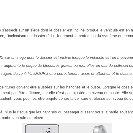
e s'asseoir sur un siège dont le dossier est incliné lorsque le véhicule est 
hée, l'inclinaison du dossier réduit fortement la protection du système de reten
S sur un siège dont le dossier est incliné lorsque le véhicule est en mouvem
 augmente le risque de blessures graves ou mortelles en cas de collision ou 
ssagers doivent TOUJOURS être correctement assis et attachés et le dossier d
ceintures doivent être ajustées sur les hanches et le buste. Lorsque le dossier 
e peut pas être efficace, car elle n'est pas ajustée au niveau du buste. Elle s
cident, vous pourriez être projeté contre la ceinture et blessé au niveau du co
iné, plus le risque que les hanches du passager glissent sous la partie sousab
 partie ventrale est élevé.