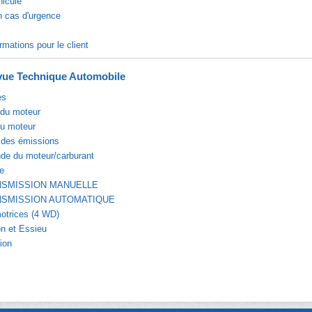
hicule
n cas d'urgence
rmations pour le client
ue Technique Automobile
es
du moteur
du moteur
 des émissions
e du moteur/carburant
e
NSMISSION MANUELLE
NSMISSION AUTOMATIQUE
otrices (4 WD)
n et Essieu
ion