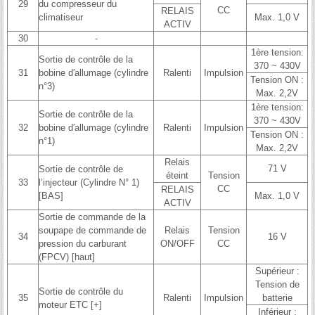
29
du compresseur du
CC
RELAIS
climatiseur
Max. 1,0 V
ACTIV
30
-
1ère tension:
Sortie de contrôle de la
370 ~ 430V
31
bobine d′allumage (cylindre
Ralenti
Impulsion
Tension ON :
n°3)
Max. 2,2V
1ère tension:
Sortie de contrôle de la
370 ~ 430V
32
bobine d′allumage (cylindre
Ralenti
Impulsion
Tension ON :
n°1)
Max. 2,2V
Relais
71 V
Sortie de contrôle de
éteint
Tension
33
l’injecteur (Cylindre N° 1)
CC
RELAIS
[BAS]
Max. 1,0 V
ACTIV
Sortie de commande de la
soupape de commande de
Relais
Tension
34
16 V
pression du carburant
ON/OFF
CC
(FPCV) [haut]
Supérieur :
Tension de
Sortie de contrôle du
35
Ralenti
Impulsion
batterie
moteur ETC [+]
Inférieur :