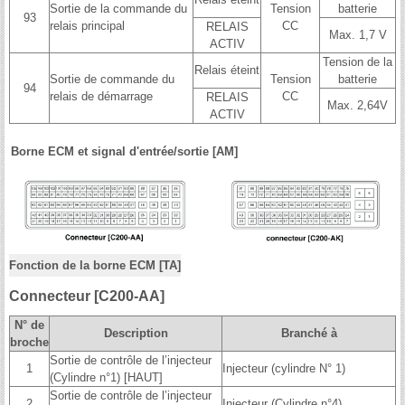
Sortie de la commande du
Tension
batterie
93
relais principal
CC
RELAIS
Max. 1,7 V
ACTIV
Tension de la
Relais éteint
Sortie de commande du
Tension
batterie
94
relais de démarrage
CC
RELAIS
Max. 2,64V
ACTIV
Borne ECM et signal d'entrée/sortie [AM]
Fonction de la borne ECM [TA]
Connecteur [C200-AA]
N° de
Description
Branché à
broche
Sortie de contrôle de l’injecteur
1
Injecteur (cylindre N° 1)
(Cylindre n°1) [HAUT]
Sortie de contrôle de l’injecteur
2
Injecteur (Cylindre n°4)