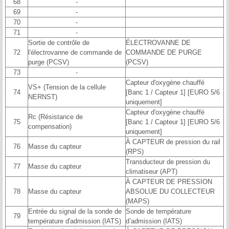
68
-
69
-
70
-
71
-
Sortie de contrôle de
ÉLECTROVANNE DE
72
l′électrovanne de commande de
COMMANDE DE PURGE
purge (PCSV)
(PCSV)
73
-
Capteur d'oxygène chauffé
VS+ (Tension de la cellule
74
[Banc 1 / Capteur 1] [EURO 5/6
NERNST)
uniquement]
Capteur d'oxygène chauffé
Rc (Résistance de
75
[Banc 1 / Capteur 1] [EURO 5/6
compensation)
uniquement]
À CAPTEUR de pression du rail
76
Masse du capteur
(RPS)
Transducteur de pression du
77
Masse du capteur
climatiseur (APT)
À CAPTEUR DE PRESSION
78
Masse du capteur
ABSOLUE DU COLLECTEUR
(MAPS)
Entrée du signal de la sonde de
Sonde de température
79
température d'admission (IATS)
d’admission (IATS)