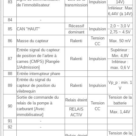
83
Impulsion
14V)
de l’immobilisateur
transmission
Inférieur: Max
6,44V (à 14V)
84
-
Récessif
2,0 ~ 3,0 V
85
CAN "HAUT"
Impulsion
dominant
2,75 ~ 4.5V
Tension
86
Masse du capteur
Ralenti
Max. 50 mV
CC
Entrée signal du capteur
Supérieur :
de position de l’arbre à
Min. 4,8V
87
Ralenti
Impulsion
cames (CMPS) [Rangée
Inférieur :
1/Admission]
max. 0,6 V
88
Entrée interrupteur phare
Entrée du signal du
Vp_p : min. 1
89
capteur de position du
Ralenti
Impulsion
V
vilebrequin
Sortie de commande du
Tension de la
Relais éteint
relais de la pompe à
Tension
batterie
90
carburant [Avec
CC
RELAIS
Max. 1,44V
immobilisateur]
ACTIV
91
-
92
-
Tension de la
Relais éteint