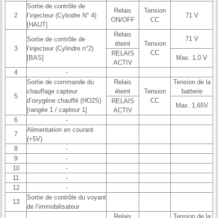
Sortie de contrôle de
Relais
Tension
2
l’injecteur (Cylindre N° 4)
71 V
ON/OFF
CC
[HAUT]
Relais
71 V
Sortie de contrôle de
éteint
Tension
3
l’injecteur (Cylindre n°2)
CC
RELAIS
[BAS]
Max. 1,0 V
ACTIV
4
-
Sortie de commande du
Relais
Tension de la
chauffage capteur
éteint
Tension
batterie
5
d’oxygène chauffé (HO2S)
CC
RELAIS
Max. 1,65V
[rangée 1 / capteur 1]
ACTIV
6
-
Alimentation en courant
7
(+5V)
8
-
9
-
10
-
11
-
12
-
Sortie de contrôle du voyant
13
de l’immobilisateur
Relais
Tension de la