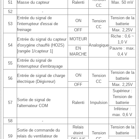
51
Masse du capteur
Ralenti
Max. 50 mV
CC
52
-
Entrée du signal de
Tension de la
ON
Tension
53
l'interrupteur d'essai de
batterie
CC
freinage
OFF
Max. 2,25V
Riche : 0,6 ~
MOTEUR
Entrée du signal du capteur
1,0 V
54
d'oxygène chauffé (HO2S)
Analogique
EN
Pauvre : max.
[rangée 1/capteur 1]
MARCHE
0,4 V
Entrée du signal de
55
l′interrupteur d′embrayage
Tension de la
ON
Entrée de signal de charge
Tension
56
batterie
électrique (Dégivreur)
CC
OFF
Max. 2,25V
Supérieur :
Tension de
Sortie de signal de
57
Ralenti
Impulsion
batterie
l'alternateur COM
Inférieur :
max. 0,6 V
58
-
Relais
Tension de la
Sortie de commande du
éteint
Tension
batterie
59
relais du ventilateur de
CC