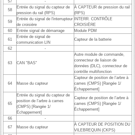
57
-
Entrée du signal du capteur de
À CAPTEUR de pression du rail
58
pression du rail (RPS)
(RPS)
Entrée du signal de l'interrupteur
INTERR. CONTRÔLE
59
de croisière
CROISIÈRE
60
Entrée signal de démarrage
Module PDM
Entrée de signal de
61
Capteur de la batterie
communication LIN
62
-
Autre module de commande,
connecteur de liaison de
63
CAN "BAS"
données (DLC), connecteur de
contrôle multifonction
Capteur de position de l’arbre à
64
Masse du capteur
cames (CMPS) [Rangée 1/
Échappement]
Entrée du signal du capteur de
Capteur de position de l’arbre à
position de l’arbre à cames
65
cames (CMPS) [Rangée 1/
(CMPS) [Rangée 1/
Échappement]
Échappement]
66
-
À CAPTEUR DE POSITION DU
67
Masse du capteur
VILEBREQUIN (CKPS)