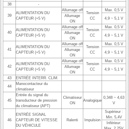
38
-
Allumage off
Max. 0,5 V
ALIMENTATION DU
Tension
39
Allumage
CAPTEUR (+5 V)
CC
4,9 ~ 5,1 V
ON
Allumage off
Max. 0,5 V
ALIMENTATION DU
Tension
40
Allumage
CAPTEUR (+5 V)
CC
4,9 ~ 5,1 V
ON
Allumage off
Max. 0,5 V
ALIMENTATION DU
Tension
41
Allumage
CAPTEUR (+5 V)
CC
4,9 ~ 5,1 V
ON
Allumage off
Max. 0,5 V
ALIMENTATION DU
Tension
42
Allumage
CAPTEUR (+5 V)
CC
4,9 ~ 5,1 V
ON
43
ENTRÉE INTERR. CLIM.
Manocontacteur du
44
climatiseur
Entrée du signal du
Climatiseur
0,348 ~ 4,63
45
transducteur de pression
Analogique
ON
V
du climatiseur (APT)
Supérieur :
ENTRÉE SIGNAL
Min. 5,4V
46
CAPTEUR DE VITESSE
Ralenti
Impulsion
Inférieur:
DU VÉHICULE
Max. 2,25V