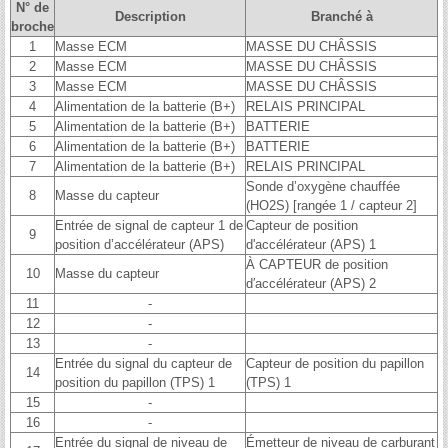
N° de
Description
Branché à
broche
1
Masse ECM
MASSE DU CHÂSSIS
2
Masse ECM
MASSE DU CHÂSSIS
3
Masse ECM
MASSE DU CHÂSSIS
4
Alimentation de la batterie (B+)
RELAIS PRINCIPAL
5
Alimentation de la batterie (B+)
BATTERIE
6
Alimentation de la batterie (B+)
BATTERIE
7
Alimentation de la batterie (B+)
RELAIS PRINCIPAL
Sonde d’oxygène chauffée
8
Masse du capteur
(HO2S) [rangée 1 / capteur 2]
Entrée de signal de capteur 1 de
Capteur de position
9
position d’accélérateur (APS)
d'accélérateur (APS) 1
À CAPTEUR de position
10
Masse du capteur
d′accélérateur (APS) 2
11
-
12
-
13
-
Entrée du signal du capteur de
Capteur de position du papillon
14
position du papillon (TPS) 1
(TPS) 1
15
-
16
-
Entrée du signal de niveau de
Émetteur de niveau de carburant