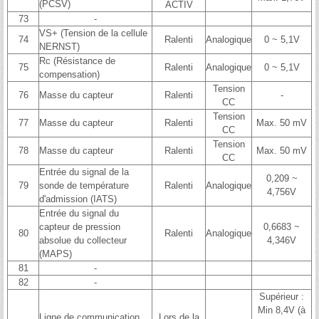
(PCSV)
ACTIV
73
-
VS+ (Tension de la cellule
74
Ralenti
Analogique
0 ~ 5,1V
NERNST)
Rc (Résistance de
75
Ralenti
Analogique
0 ~ 5,1V
compensation)
Tension
76
Masse du capteur
Ralenti
-
CC
Tension
77
Masse du capteur
Ralenti
Max. 50 mV
CC
Tension
78
Masse du capteur
Ralenti
Max. 50 mV
CC
Entrée du signal de la
0,209 ~
79
sonde de température
Ralenti
Analogique
4,756V
d'admission (IATS)
Entrée du signal du
capteur de pression
0,6683 ~
80
Ralenti
Analogique
absolue du collecteur
4,346V
(MAPS)
81
-
82
-
Supérieur :
Min 8,4V (à
Ligne de communication
Lors de la