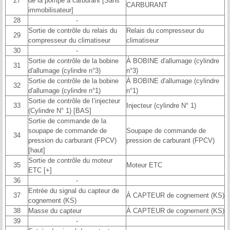
27
de la pompe à carburant [Sans
CARBURANT
immobilisateur]
28
-
Sortie de contrôle du relais du
Relais du compresseur du
29
compresseur du climatiseur
climatiseur
30
-
Sortie de contrôle de la bobine
À BOBINE d′allumage (cylindre
31
d′allumage (cylindre n°3)
n°3)
Sortie de contrôle de la bobine
À BOBINE d′allumage (cylindre
32
d′allumage (cylindre n°1)
n°1)
Sortie de contrôle de l’injecteur
33
Injecteur (cylindre N° 1)
(Cylindre N° 1) [BAS]
Sortie de commande de la
soupape de commande de
Soupape de commande de
34
pression du carburant (FPCV)
pression de carburant (FPCV)
[haut]
Sortie de contrôle du moteur
35
Moteur ETC
ETC [+]
36
-
Entrée du signal du capteur de
37
À CAPTEUR de cognement (KS)
cognement (KS)
38
Masse du capteur
À CAPTEUR de cognement (KS)
39
-