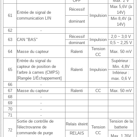
OFF
Max. 2 V
Max 5,6V (à
Récessif
Entrée de signal de
14V)
61
Impulsion
communication LIN
Min 8,4V (à
dominant
14V)
62
-
Récessif
2,0 ~ 3,0 V
63
CAN "BAS"
Impulsion
dominant
0,5 ~ 2,25 V
Tension
64
Masse du capteur
Ralenti
Max. 50 mV
CC
Entrée du signal du
Supérieur :
capteur de position de
Min. 4,8V
65
Ralenti
Impulsion
l’arbre à cames (CMPS)
Inférieur :
[Rangée 1/Échappement]
max. 0,6 V
66
-
67
Masse du capteur
Ralenti
CC
Max. 50 mV
68
-
69
-
70
-
71
-
Sortie de contrôle de
Tension de la
Relais éteint
l′électrovanne de
Tension
batterie
72
commande de purge
CC
RELAIS
Max. 1,76V