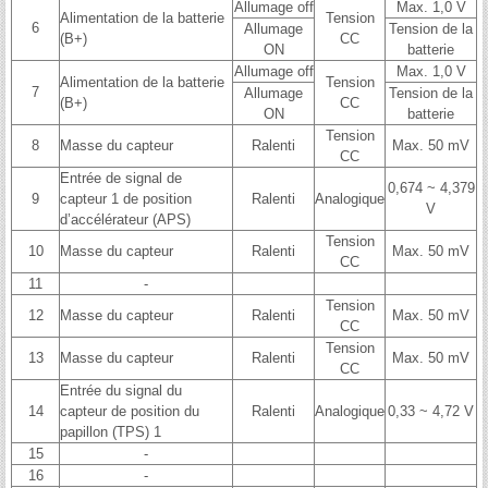
Allumage off
Max. 1,0 V
Alimentation de la batterie
Tension
6
Allumage
Tension de la
(B+)
CC
ON
batterie
Allumage off
Max. 1,0 V
Alimentation de la batterie
Tension
7
Allumage
Tension de la
(B+)
CC
ON
batterie
Tension
8
Masse du capteur
Ralenti
Max. 50 mV
CC
Entrée de signal de
0,674 ~ 4,379
9
capteur 1 de position
Ralenti
Analogique
V
d’accélérateur (APS)
Tension
10
Masse du capteur
Ralenti
Max. 50 mV
CC
11
-
Tension
12
Masse du capteur
Ralenti
Max. 50 mV
CC
Tension
13
Masse du capteur
Ralenti
Max. 50 mV
CC
Entrée du signal du
14
capteur de position du
Ralenti
Analogique
0,33 ~ 4,72 V
papillon (TPS) 1
15
-
16
-