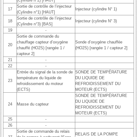
(Cylindre n°2) [HAUT]
Sortie de contrôle de l’injecteur
17
Injecteur (cylindre N° 1)
(Cylindre n°1) [HAUT]
Sortie de contrôle de l’injecteur
18
Injecteur (cylindre N° 3)
(Cylindre n°3) [BAS]
19
-
Sortie de commande du
chauffage capteur d’oxygène
Sonde d’oxygène chauffée
20
chauffé (HO2S) [rangée 1 /
(HO2S) [rangée 1 / capteur 2]
capteur 2]
21
-
22
-
Entrée du signal de la sonde de
SONDE DE TEMPÉRATURE
température du liquide de
DU LIQUIDE DE
23
refroidissement du moteur
REFROIDISSEMENT DU
(ECTS)
MOTEUR (ECTS)
SONDE DE TEMPÉRATURE
DU LIQUIDE DE
24
Masse du capteur
REFROIDISSEMENT DU
MOTEUR (ECTS)
25
-
26
-
Sortie de commande du relais
RELAIS DE LA POMPE