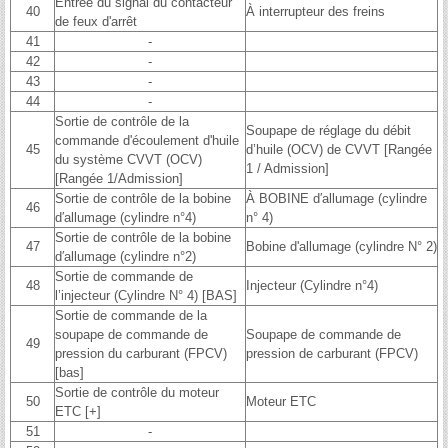
Entrée du signal du contacteur
40
À interrupteur des freins
de feux d'arrêt
41
-
42
-
43
-
44
-
Sortie de contrôle de la
Soupape de réglage du débit
commande d'écoulement d'huile
45
d’huile (OCV) de CVVT [Rangée
du système CVVT (OCV)
1 / Admission]
[Rangée 1/Admission]
Sortie de contrôle de la bobine
À BOBINE d′allumage (cylindre
46
d′allumage (cylindre n°4)
n° 4)
Sortie de contrôle de la bobine
47
Bobine d'allumage (cylindre N° 2)
d′allumage (cylindre n°2)
Sortie de commande de
48
Injecteur (Cylindre n°4)
l’injecteur (Cylindre N° 4) [BAS]
Sortie de commande de la
soupape de commande de
Soupape de commande de
49
pression du carburant (FPCV)
pression de carburant (FPCV)
[bas]
Sortie de contrôle du moteur
50
Moteur ETC
ETC [+]
51
-