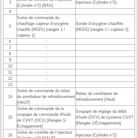
3
Injecteur (Cylindre n°2)
(Cylindre n°2) [BAS]
4
-
Sortie de commande du
chauffage capteur d’oxygène
Sonde d’oxygène chauffée
5
chauffé (HO2S) [rangée 1 /
(HO2S) [rangée 1 / capteur 1]
capteur 1]
6
-
7
-
8
-
9
-
10
-
11
-
12
-
13
-
Sortie de commande du relais
Relais du ventilateur de
14
du ventilateur de refroidissement
refroidissement [Haut]
[HAUT]
Sortie de commande de la
Soupape de réglage du débit
soupape de commande d'huile
15
d’huile (OCV) de système CVVT
de CVVT (OCV) [Rangée 1/
[Rangée 1/Échappement]
Échappement]
Sortie de contrôle de l’injecteur
16
Injecteur (Cylindre n°2)