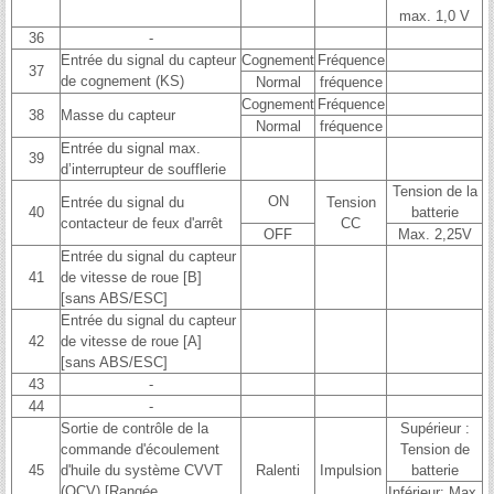
max. 1,0 V
36
-
Entrée du signal du capteur
Cognement
Fréquence
37
de cognement (KS)
Normal
fréquence
Cognement
Fréquence
38
Masse du capteur
Normal
fréquence
Entrée du signal max.
39
d’interrupteur de soufflerie
Tension de la
ON
Entrée du signal du
Tension
40
batterie
contacteur de feux d'arrêt
CC
OFF
Max. 2,25V
Entrée du signal du capteur
41
de vitesse de roue [B]
[sans ABS/ESC]
Entrée du signal du capteur
42
de vitesse de roue [A]
[sans ABS/ESC]
43
-
44
-
Sortie de contrôle de la
Supérieur :
commande d'écoulement
Tension de
45
d'huile du système CVVT
Ralenti
Impulsion
batterie
(OCV) [Rangée
Inférieur: Max.