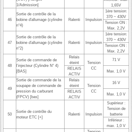
1/Admission]
1,65V
1ère tension:
Sortie de contrôle de la
370 ~ 430V
46
bobine d′allumage (cylindre
Ralenti
Impulsion
Tension ON :
n°4)
Max. 2,2V
1ère tension:
Sortie de contrôle de la
370 ~ 430V
47
bobine d′allumage (cylindre
Ralenti
Impulsion
Tension ON :
n°2)
Max. 2,2V
Relais
71 V
Sortie de commande de
éteint
Tension
48
l’injecteur (Cylindre N° 4)
CC
RELAIS
[BAS]
Max. 1,0 V
ACTIV
Sortie de commande de la
Relais
16 V
soupape de commande de
éteint
Tension
49
pression du carburant
CC
RELAIS
Max. 1,0 V
(FPCV) [bas]
ACTIV
Supérieur :
Tension de
Sortie de contrôle du
50
Ralenti
Impulsion
batterie
moteur ETC [+]
Inférieur :
max. 1,0 V
Tension