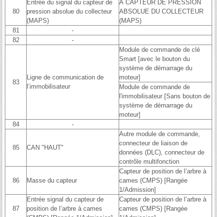
Entrée du signal du capteur de
À CAPTEUR DE PRESSION
80
pression absolue du collecteur
ABSOLUE DU COLLECTEUR
(MAPS)
(MAPS)
81
-
82
-
Module de commande de clé
Smart [avec le bouton du
système de démarrage du
Ligne de communication de
moteur]
83
l’immobilisateur
Module de commande de
l'immobilisateur [Sans bouton de
système de démarrage du
moteur]
84
-
Autre module de commande,
connecteur de liaison de
85
CAN "HAUT"
données (DLC), connecteur de
contrôle multifonction
Capteur de position de l’arbre à
86
Masse du capteur
cames (CMPS) [Rangée
1/Admission]
Entrée signal du capteur de
Capteur de position de l’arbre à
87
position de l’arbre à cames
cames (CMPS) [Rangée