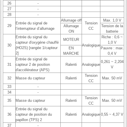
26
-
27
-
28
-
Allumage off
Max. 1,0 V
Entrée du signal de
Tension
29
Allumage
Tension de la
l’interrupteur d’allumage
CC
ON
batterie
Entrée du signal du
Riche : 0,6 ~
MOTEUR
capteur d'oxygène chauffé
1,0 V
30
Analogique
(HO2S) [rangée 1/capteur
EN
Pauvre : max.
2]
MARCHE
0,4 V
Entrée de signal de
0,261 ~ 2,204
31
capteur 2 de position
Ralenti
Analogique
V
d′accélérateur (APS)
Tension
32
Masse du capteur
Ralenti
Max. 50 mV
CC
33
-
34
-
Tension
35
Masse du capteur
Ralenti
Max. 50 mV
CC
Entrée du signal du
36
capteur de position du
Ralenti
Analogique
0,55 ~ 4,37 V
papillon (TPS) 2
37
-