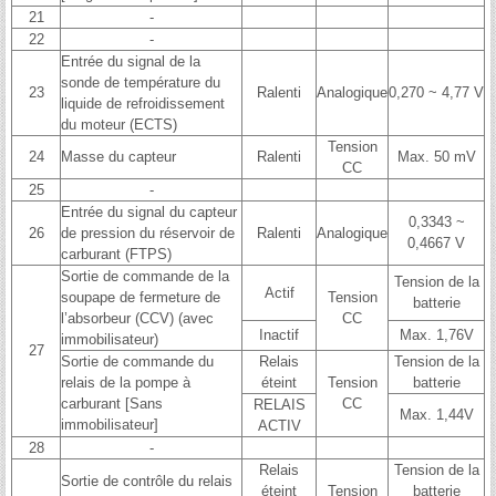
21
-
22
-
Entrée du signal de la
sonde de température du
23
Ralenti
Analogique
0,270 ~ 4,77 V
liquide de refroidissement
du moteur (ECTS)
Tension
24
Masse du capteur
Ralenti
Max. 50 mV
CC
25
-
Entrée du signal du capteur
0,3343 ~
26
de pression du réservoir de
Ralenti
Analogique
0,4667 V
carburant (FTPS)
Sortie de commande de la
Tension de la
Actif
soupape de fermeture de
Tension
batterie
l’absorbeur (CCV) (avec
CC
Inactif
Max. 1,76V
immobilisateur)
27
Sortie de commande du
Relais
Tension de la
relais de la pompe à
éteint
Tension
batterie
carburant [Sans
CC
RELAIS
Max. 1,44V
immobilisateur]
ACTIV
28
-
Relais
Tension de la
Sortie de contrôle du relais
éteint
Tension
batterie