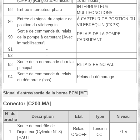
(CMPS) [Rangée 1/Admission]
1/Admission]
INTERRUPTEUR
88
Entrée interrupteur phare
MULTIFONCTIONS
Entrée du signal du capteur de
À CAPTEUR DE POSITION DU
89
position du vilebrequin
VILEBREQUIN (CKPS)
Sortie de commande du relais
RELAIS DE LA POMPE
90
de la pompe à carburant [Avec
CARBURANT
immobilisateur]
91
-
92
-
Sortie de la commande du relais
93
RELAIS PRINCIPAL
principal
Sortie de commande du relais
94
Relais du démarrage
du démarreur (bas)
Signal d'entrée/sortie de la borne ECM [MT]
Conector [C200-MA]
N° de
Description
État
Type
Niveau
broche
Sortie de contrôle de
Relais
Tension
1
l’injecteur (Cylindre N° 3)
71 V
ON/OFF
CC
[HAUT]