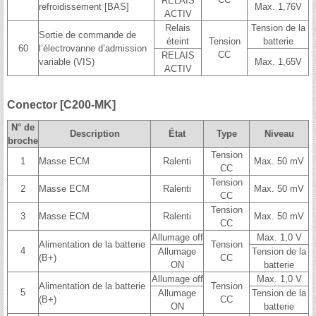
RELAIS
refroidissement [BAS]
Max. 1,76V
ACTIV
Relais
Tension de la
Sortie de commande de
éteint
Tension
batterie
60
l’électrovanne d’admission
CC
RELAIS
variable (VIS)
Max. 1,65V
ACTIV
Conector [C200-MK]
N° de
Description
État
Type
Niveau
broche
Tension
1
Masse ECM
Ralenti
Max. 50 mV
CC
Tension
2
Masse ECM
Ralenti
Max. 50 mV
CC
Tension
3
Masse ECM
Ralenti
Max. 50 mV
CC
Allumage off
Max. 1,0 V
Alimentation de la batterie
Tension
4
Allumage
Tension de la
(B+)
CC
ON
batterie
Allumage off
Max. 1,0 V
Alimentation de la batterie
Tension
5
Allumage
Tension de la
(B+)
CC
ON
batterie