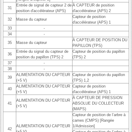
Entrée de signal de capteur 2 de
À CAPTEUR de position
31
position d′accélérateur (APS)
d′accélérateur (APS) 2
Capteur de position
32
Masse du capteur
d'accélérateur (APS) 1
33
-
34
-
À CAPTEUR DE POSITION DU
35
Masse du capteur
PAPILLON (TPS)
Entrée du signal du capteur de
Capteur de position du papillon
36
position du papillon (TPS) 2
(TPS) 2
37
-
38
-
ALIMENTATION DU CAPTEUR
Capteur de position du papillon
39
(+5 V)
(TPS) 1,2
ALIMENTATION DU CAPTEUR
Capteur de position
40
(+5 V)
d'accélérateur (APS) 1
À CAPTEUR DE PRESSION
ALIMENTATION DU CAPTEUR
41
ABSOLUE DU COLLECTEUR
(+5 V)
(MAPS)
Capteur de position de l’arbre à
cames (CMPS) [Rangée
ALIMENTATION DU CAPTEUR
1/Admission]
42
(+5 V)
Capteur de position de l’arbre à