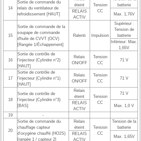
Sortie de commande du
éteint
Tension
batterie
14
relais du ventilateur de
CC
RELAIS
refroidissement [HAUT]
Max. 1,76V
ACTIV
Supérieur :
Sortie de commande de la
Tension de
soupape de commande
15
Ralenti
Impulsion
batterie
d'huile de CVVT (OCV)
Inférieur: Max.
[Rangée 1/Échappement]
1,65V
Sortie de contrôle de
Relais
Tension
16
l’injecteur (Cylindre n°2)
71 V
ON/OFF
CC
[HAUT]
Sortie de contrôle de
Relais
Tension
17
l’injecteur (Cylindre n°1)
71 V
ON/OFF
CC
[HAUT]
Relais
71 V
Sortie de contrôle de
éteint
Tension
18
l’injecteur (Cylindre n°3)
CC
RELAIS
[BAS]
Max. 1,0 V
ACTIV
19
-
Sortie de commande du
Relais
Tension de la
chauffage capteur
éteint
Tension
batterie
20
d’oxygène chauffé (HO2S)
CC
RELAIS
Max. 1,65V
[rangée 1 / capteur 2]
ACTIV