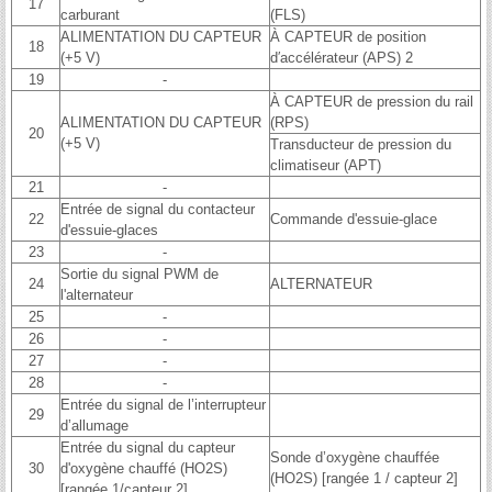
17
carburant
(FLS)
ALIMENTATION DU CAPTEUR
À CAPTEUR de position
18
(+5 V)
d′accélérateur (APS) 2
19
-
À CAPTEUR de pression du rail
ALIMENTATION DU CAPTEUR
(RPS)
20
(+5 V)
Transducteur de pression du
climatiseur (APT)
21
-
Entrée de signal du contacteur
22
Commande d'essuie-glace
d'essuie-glaces
23
-
Sortie du signal PWM de
24
ALTERNATEUR
l'alternateur
25
-
26
-
27
-
28
-
Entrée du signal de l’interrupteur
29
d’allumage
Entrée du signal du capteur
Sonde d’oxygène chauffée
30
d'oxygène chauffé (HO2S)
(HO2S) [rangée 1 / capteur 2]
[rangée 1/capteur 2]