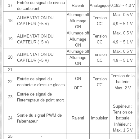
Entrée du signal de niveau
17
Ralenti
Analogique
0,193 ~ 4,0 V
de carburant
Allumage off
Max. 0,5 V
ALIMENTATION DU
Tension
18
Allumage
CAPTEUR (+5 V)
CC
4,9 ~ 5,1 V
ON
Allumage off
Max. 0,5 V
ALIMENTATION DU
Tension
19
Allumage
CAPTEUR (+5 V)
CC
4,9 ~ 5,1 V
ON
Allumage off
Max. 0,5 V
ALIMENTATION DU
Tension
20
Allumage
CAPTEUR (+5 V)
CC
4,9 ~ 5,1 V
ON
21
-
Tension de la
ON
Entrée de signal du
Tension
22
batterie
contacteur d'essuie-glaces
CC
OFF
Max. 2 V
Entrée de signal de
23
l’interrupteur de point mort
Supérieur :
Tension de
Sortie du signal PWM de
24
Ralenti
Impulsion
batterie
l'alternateur
Inférieur :
Max. 1,5 V
25
-