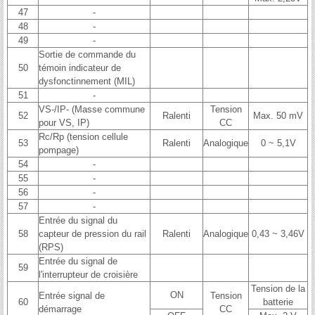
47
-
48
-
49
-
Sortie de commande du
50
témoin indicateur de
dysfonctinnement (MIL)
51
-
VS-/IP- (Masse commune
Tension
52
Ralenti
Max. 50 mV
pour VS, IP)
CC
Rc/Rp (tension cellule
53
Ralenti
Analogique
0 ~ 5,1V
pompage)
54
-
55
-
56
-
57
-
Entrée du signal du
58
capteur de pression du rail
Ralenti
Analogique
0,43 ~ 3,46V
(RPS)
Entrée du signal de
59
l'interrupteur de croisière
Tension de la
ON
Entrée signal de
Tension
60
batterie
démarrage
CC