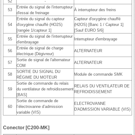
52
-
Entrée du signal de l'interrupteur
53
À interrupteur des freins
d'essai de freinage
Entrée du signal du capteur
Capteur d'oxygène chauffé
54
d'oxygène chauffé (HO2S)
(H2OS) [Banc 1 / Capteur 1]
[rangée 1/capteur 1]
[Sauf EURO 5/6]
Entrée du signal de l′interrupteur
55
Interrupteur d'embrayage
d′embrayage
Entrée de signal de charge
56
ALTERNATEUR
électrique (Dégivreur)
Sortie de signal de l'alternateur
57
ALTERNATEUR
COM
SORTIE DU SIGNAL DU
58
Module de commande SMK
RÉGIME DU MOTEUR
Sortie de commande du relais
RELAIS DU VENTILATEUR DE
59
du ventilateur de refroidissement
REFROIDISSEMENT
[BAS]
Sortie de commande de
ELECTROVANNE
60
l’électrovanne d’admission
D′ADMISSION VARIABLE (VIS)
variable (VIS)
Conector [C200-MK]