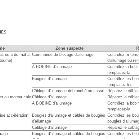
NES
me
Zone suspecte
as ou a du mal à
Commande de blocage d′allumage
Contrôlez l'interr
tourne)
d'allumage ou re
À BOBINE d′allumage
Contrôlez la bobi
remplacez-la
Bougies d′allumage
Contrôlez les bou
remplacez-les
Câblage d′allumage débranché ou cassé
Réparez le câbla
ier ou moteur cale
Câblage d′allumage
Réparez le câbla
À BOBINE d′allumage
Contrôlez la bobi
remplacez-la
se accélération
Bougies d'allumage et câbles de bougies
Contrôlez les bou
d'allumage
bougies d'alluma
Câblage d′allumage
Réparez le câbla
trage
Bougies d'allumage et câbles de bougies
Contrôlez les bou