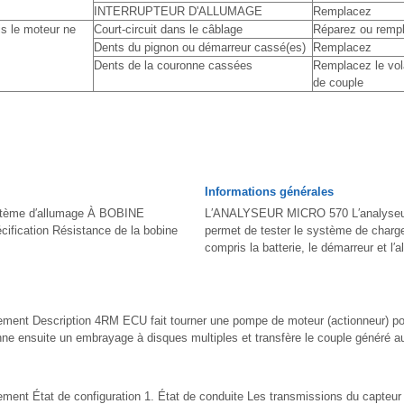
INTERRUPTEUR D'ALLUMAGE
Remplacez
s le moteur ne
Court-circuit dans le câblage
Réparez ou rempl
Dents du pignon ou démarreur cassé(es)
Remplacez
Dents de la couronne cassées
Remplacez le vol
de couple
Informations générales
stème d′allumage À BOBINE
L′ANALYSEUR MICRO 570 L′analyse
ification Résistance de la bobine
permet de tester le système de charg
compris la batterie, le démarreur et l′al
nement Description 4RM ECU fait tourner une pompe de moteur (actionneur) pou
ionne ensuite un embrayage à disques multiples et transfère le couple généré au
ement État de configuration 1. État de conduite Les transmissions du capteur 