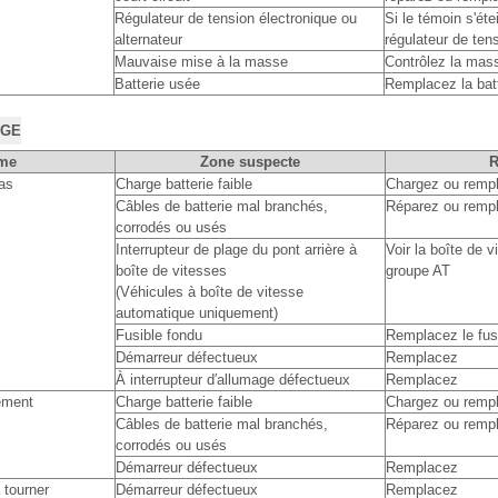
Régulateur de tension électronique ou
Si le témoin s'éte
alternateur
régulateur de tens
Mauvaise mise à la masse
Contrôlez la mass
Batterie usée
Remplacez la batt
AGE
me
Zone suspecte
as
Charge batterie faible
Chargez ou rempl
Câbles de batterie mal branchés,
Réparez ou rempl
corrodés ou usés
Interrupteur de plage du pont arrière à
Voir la boîte de 
boîte de vitesses
groupe AT
(Véhicules à boîte de vitesse
automatique uniquement)
Fusible fondu
Remplacez le fus
Démarreur défectueux
Remplacez
À interrupteur d′allumage défectueux
Remplacez
ement
Charge batterie faible
Chargez ou rempl
Câbles de batterie mal branchés,
Réparez ou rempl
corrodés ou usés
Démarreur défectueux
Remplacez
 tourner
Démarreur défectueux
Remplacez