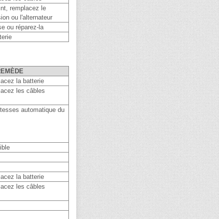
int, remplacez le
ion ou l'alternateur
e ou réparez-la
erie
REMÈDE
acez la batterie
acez les câbles
vitesses automatique du
ible
acez la batterie
acez les câbles