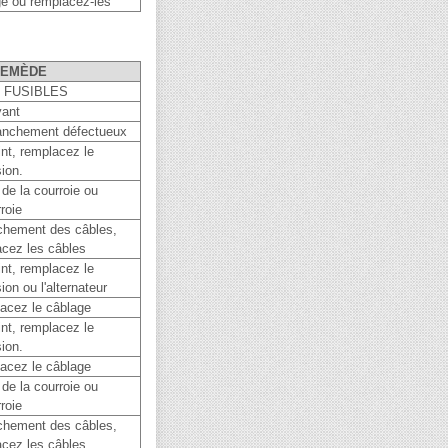
ge ou remplacez-les
REMÈDE
 FUSIBLES
yant
ranchement défectueux
int, remplacez le
sion.
 de la courroie ou
roie
nchement des câbles,
acez les câbles
int, remplacez le
ion ou l'alternateur
acez le câblage
int, remplacez le
sion.
acez le câblage
 de la courroie ou
roie
nchement des câbles,
acez les câbles