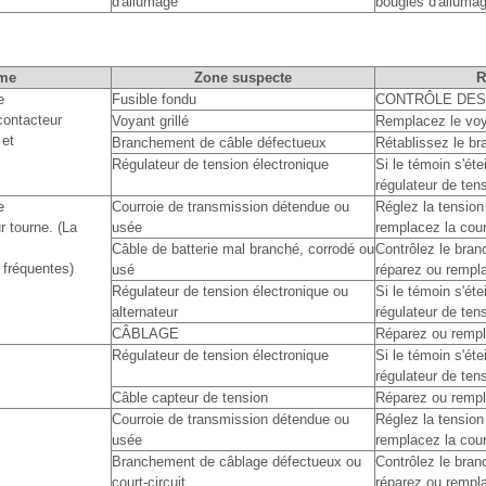
d'allumage
bougies d'alluma
me
Zone suspecte
e
Fusible fondu
CONTRÔLE DES
contacteur
Voyant grillé
Remplacez le vo
 et
Branchement de câble défectueux
Rétablissez le b
Régulateur de tension électronique
Si le témoin s'éte
régulateur de ten
e
Courroie de transmission détendue ou
Réglez la tension
r tourne. (La
usée
remplacez la cour
Câble de batterie mal branché, corrodé ou
Contrôlez le bra
fréquentes)
usé
réparez ou rempl
Régulateur de tension électronique ou
Si le témoin s'éte
alternateur
régulateur de tens
CÂBLAGE
Réparez ou rempl
Régulateur de tension électronique
Si le témoin s'éte
régulateur de ten
Câble capteur de tension
Réparez ou rempl
Courroie de transmission détendue ou
Réglez la tension
usée
remplacez la cour
Branchement de câblage défectueux ou
Contrôlez le bra
court-circuit
réparez ou rempl