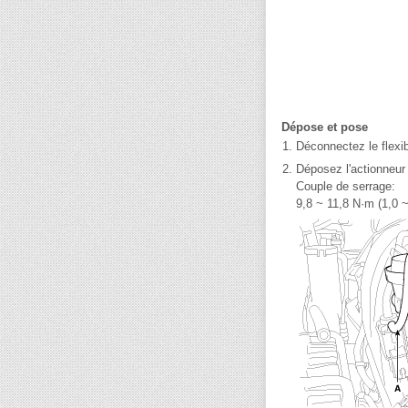
Dépose et pose
1.
Déconnectez le flexib
2.
Déposez l'actionneur 
Couple de serrage:
9,8 ~ 11,8 N·m (1,0 ~ 