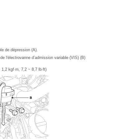
le de dépression (A).
de l'électrovanne d’admission variable (VIS) (B)
1,2 kgf·m, 7,2 ~ 8,7 lb·ft)