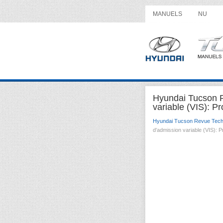
MANUELS
NU
Hyundai Tucson R
variable (VIS): P
Hyundai Tucson Revue Tech
d'admission variable (VIS): 