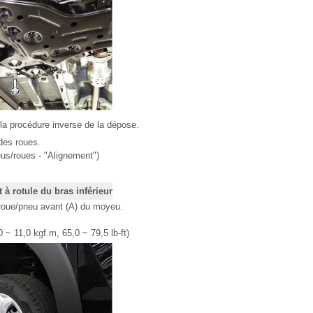
la procédure inverse de la dépose.
 des roues.
us/roues - "Alignement")
à rotule du bras inférieur
roue/pneu avant (A) du moyeu.
 ~ 11,0 kgf.m, 65,0 ~ 79,5 lb-ft)