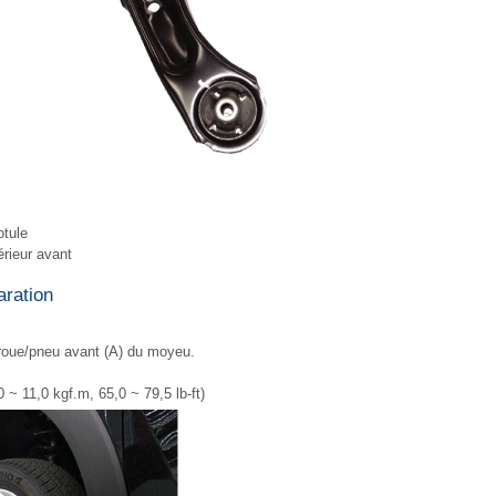
otule
érieur avant
aration
roue/pneu avant (A) du moyeu.
 ~ 11,0 kgf.m, 65,0 ~ 79,5 lb-ft)