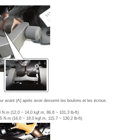
ieur avant (A) après avoir desserré les boulons et les écrous.
 N.m (12,0 ~ 14,0 kgf.m, 86,8 ~ 101,3 lb-ft)
,5 N.m (16,0 ~ 18,0 kgf.m, 115,7 ~ 130,2 lb-ft)