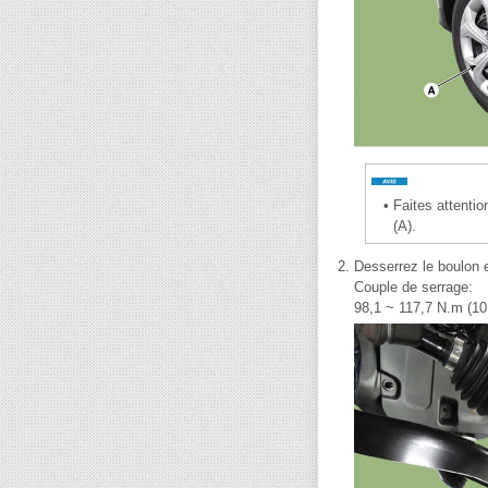
•
Faites attenti
(A).
2.
Desserrez le boulon et
Couple de serrage:
98,1 ~ 117,7 N.m (10,