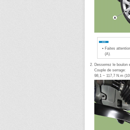
•
Faites attenti
(A).
2.
Desserrez le boulon et
Couple de serrage:
98,1 ~ 117,7 N.m (10,