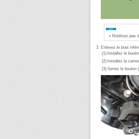
•
N'utilisez pas d
3.
Enlevez le bras infér
(1)
Installez le boulo
(2)
Installez la carro
(3)
Serrez le boulon (