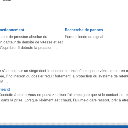
fonctionnement
Recherche de pannes
pteur de pression absolue du
Forme d'onde du signal ...
n capteur de densité de vitesse et est
d'équilibre. Il détecte la pression ...
e s'asseoir sur un siège dont le dossier est incliné lorsque le véhicule est 
hée, l'inclinaison du dossier réduit fortement la protection du système de reten
M ...
héant)
nduite à droite Vous ne pouvez utiliser l'allumecigare que si le contact est
dans la prise. Lorsque l'élément est chaud, l'allume-cigare ressort, prêt à êtr