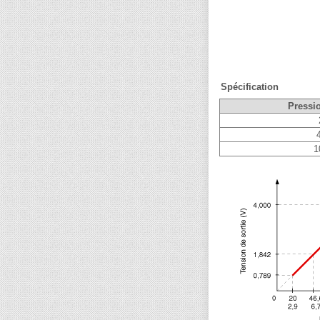
Spécification
Pressio
1