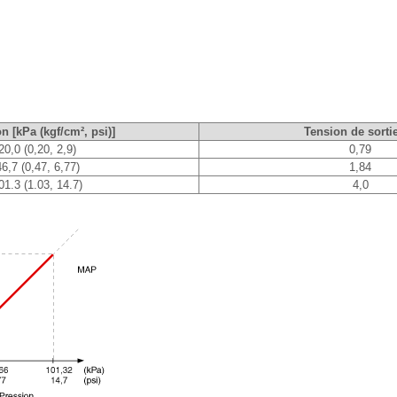
n [kPa (kgf/cm², psi)]
Tension de sortie
20,0 (0,20, 2,9)
0,79
46,7 (0,47, 6,77)
1,84
01.3 (1.03, 14.7)
4,0