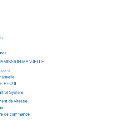
es
nnes
NSMISSION MANUELLE
nuelle
manuelle
DE RECUL
ntrol System
ment de vitesse
de
bre de commande