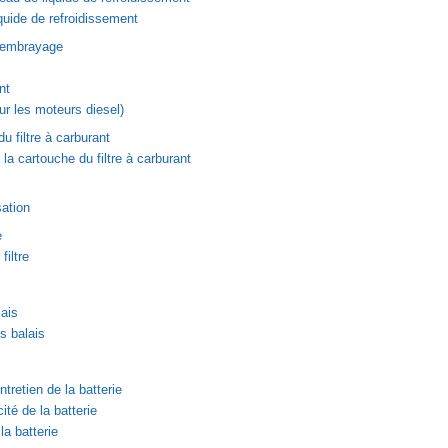
uide de refroidissement
d'embrayage
nt
our les moteurs diesel)
u filtre à carburant
a cartouche du filtre à carburant
sation
e
iltre
lais
 balais
ntretien de la batterie
ité de la batterie
a batterie