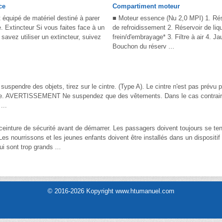
ce
Compartiment moteur
t équipé de matériel destiné à parer
■ Moteur essence (Nu 2,0 MPI) 1. Rése
. Extincteur Si vous faites face à un
de refroidissement 2. Réservoir de liq
 savez utiliser un extincteur, suivez
frein/d'embrayage* 3. Filtre à air 4. Ja
Bouchon du réserv ...
uspendre des objets, tirez sur le cintre. (Type A). Le cintre n'est pas prévu 
lle. AVERTISSEMENT Ne suspendez que des vêtements. Dans le cas contraire,
...
ceinture de sécurité avant de démarrer. Les passagers doivent toujours se teni
es nourrissons et les jeunes enfants doivent être installés dans un dispositif
i sont trop grands ...
© 2016-2026 Kopyright www.htumanuel.com