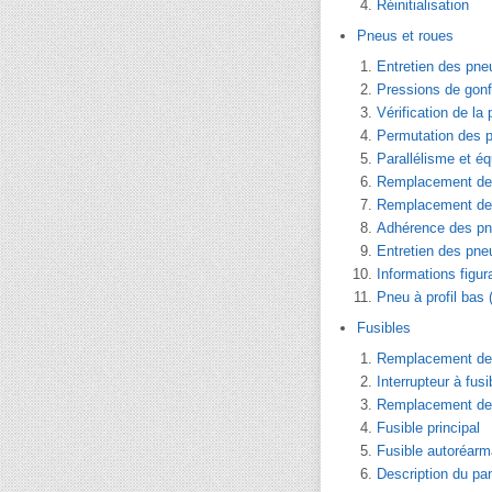
Réinitialisation
Pneus et roues
Entretien des pne
Pressions de gon
Vérification de la
Permutation des 
Parallélisme et é
Remplacement de
Remplacement de
Adhérence des p
Entretien des pne
Informations figur
Pneu à profil bas 
Fusibles
Remplacement des 
Interrupteur à fusi
Remplacement de 
Fusible principal
Fusible autoréarm
Description du pan