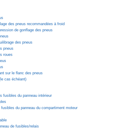
us
flage des pneus recommandées à froid
 pression de gonflage des pneus
pneus
quilibrage des pneus
s pneus
s roues
neus
us
ant sur le flanc des pneus
(le cas échéant)
fusibles du panneau intérieur
bles
fusibles du panneau du compartiment moteur
able
neau de fusibles/relais